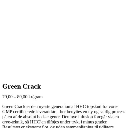
Green Crack
79,00 – 89,00 kr/gram
Green Crack er den nyeste generation af HHC topskud fra vores
GMP certificerede leverandør – her benyttes en ny og særlig process
på en af de absolut bedste gener. Den nye infusion foregår via en
cryo-teknik, så HHC’en tilføjes under tryk, i minus grader.
Resultatet er ekstremt flot, og uden sammenligning til tidligere