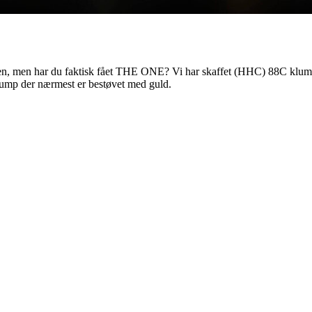
en, men har du faktisk fået THE ONE? Vi har skaffet (HHC) 88C klump,
 klump der nærmest er bestøvet med guld.