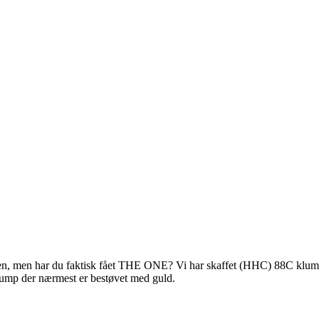
en, men har du faktisk fået THE ONE? Vi har skaffet (HHC) 88C klump,
 klump der nærmest er bestøvet med guld.