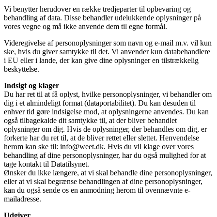
Vi benytter herudover en række tredjeparter til opbevaring og
behandling af data. Disse behandler udelukkende oplysninger på
vores vegne og må ikke anvende dem til egne formål.
Videregivelse af personoplysninger som navn og e-mail m.v. vil kun
ske, hvis du giver samtykke til det. Vi anvender kun databehandlere
i EU eller i lande, der kan give dine oplysninger en tilstrækkelig
beskyttelse.
Indsigt og klager
Du har ret til at få oplyst, hvilke personoplysninger, vi behandler om
dig i et almindeligt format (dataportabilitet). Du kan desuden til
enhver tid gøre indsigelse mod, at oplysningerne anvendes. Du kan
også tilbagekalde dit samtykke til, at der bliver behandlet
oplysninger om dig. Hvis de oplysninger, der behandles om dig, er
forkerte har du ret til, at de bliver rettet eller slettet. Henvendelse
herom kan ske til: info@weet.dk. Hvis du vil klage over vores
behandling af dine personoplysninger, har du også mulighed for at
tage kontakt til Datatilsynet.
Ønsker du ikke længere, at vi skal behandle dine personoplysninger,
eller at vi skal begrænse behandlingen af dine personoplysninger,
kan du også sende os en anmodning herom til ovennævnte e-
mailadresse.
Udgiver