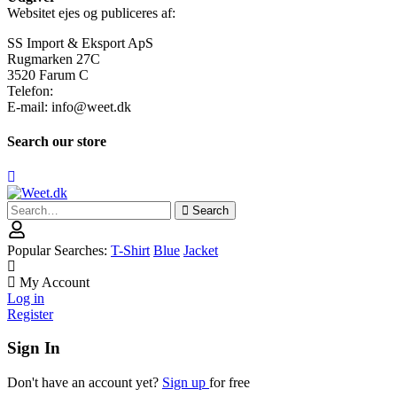
Websitet ejes og publiceres af:
SS Import & Eksport ApS
Rugmarken 27C
3520 Farum C
Telefon:
E-mail: info@weet.dk
Search our store
Search
Search
for:
Popular Searches:
T-Shirt
Blue
Jacket
My Account
Log in
Register
Sign In
Don't have an account yet?
Sign up
for free