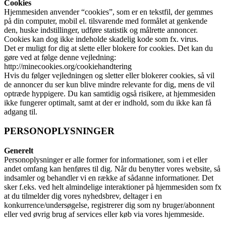
Cookies
Hjemmesiden anvender “cookies”, som er en tekstfil, der gemmes
på din computer, mobil el. tilsvarende med formålet at genkende
den, huske indstillinger, udføre statistik og målrette annoncer.
Cookies kan dog ikke indeholde skadelig kode som fx. virus.
Det er muligt for dig at slette eller blokere for cookies. Det kan du
gøre ved at følge denne vejledning:
http://minecookies.org/cookiehandtering
Hvis du følger vejledningen og sletter eller blokerer cookies, så vil
de annoncer du ser kun blive mindre relevante for dig, mens de vil
optræde hyppigere. Du kan samtidig også risikere, at hjemmesiden
ikke fungerer optimalt, samt at der er indhold, som du ikke kan få
adgang til.
PERSONOPLYSNINGER
Generelt
Personoplysninger er alle former for informationer, som i et eller
andet omfang kan henføres til dig. Når du benytter vores website, så
indsamler og behandler vi en række af sådanne informationer. Det
sker f.eks. ved helt almindelige interaktioner på hjemmesiden som fx
at du tilmelder dig vores nyhedsbrev, deltager i en
konkurrence/undersøgelse, registrerer dig som ny bruger/abonnent
eller ved øvrig brug af services eller køb via vores hjemmeside.