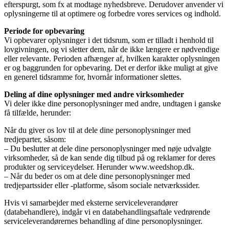
efterspurgt, som fx at modtage nyhedsbreve. Derudover anvender vi
oplysningerne til at optimere og forbedre vores services og indhold.
Periode for opbevaring
Vi opbevarer oplysninger i det tidsrum, som er tilladt i henhold til
lovgivningen, og vi sletter dem, når de ikke længere er nødvendige
eller relevante. Perioden afhænger af, hvilken karakter oplysningen
er og baggrunden for opbevaring. Det er derfor ikke muligt at give
en generel tidsramme for, hvornår informationer slettes.
Deling af dine oplysninger med andre virksomheder
Vi deler ikke dine personoplysninger med andre, undtagen i ganske
få tilfælde, herunder:
Når du giver os lov til at dele dine personoplysninger med
tredjeparter, såsom:
– Du beslutter at dele dine personoplysninger med nøje udvalgte
virksomheder, så de kan sende dig tilbud på og reklamer for deres
produkter og serviceydelser. Herunder www.weedshop.dk.
– Når du beder os om at dele dine personoplysninger med
tredjepartssider eller -platforme, såsom sociale netværkssider.
Hvis vi samarbejder med eksterne serviceleverandører
(databehandlere), indgår vi en databehandlingsaftale vedrørende
serviceleverandørernes behandling af dine personoplysninger.