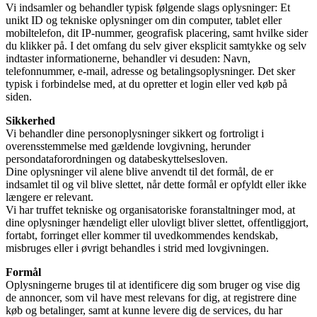
Vi indsamler og behandler typisk følgende slags oplysninger: Et
unikt ID og tekniske oplysninger om din computer, tablet eller
mobiltelefon, dit IP-nummer, geografisk placering, samt hvilke sider
du klikker på. I det omfang du selv giver eksplicit samtykke og selv
indtaster informationerne, behandler vi desuden: Navn,
telefonnummer, e-mail, adresse og betalingsoplysninger. Det sker
typisk i forbindelse med, at du opretter et login eller ved køb på
siden.
Sikkerhed
Vi behandler dine personoplysninger sikkert og fortroligt i
overensstemmelse med gældende lovgivning, herunder
persondataforordningen og databeskyttelsesloven.
Dine oplysninger vil alene blive anvendt til det formål, de er
indsamlet til og vil blive slettet, når dette formål er opfyldt eller ikke
længere er relevant.
Vi har truffet tekniske og organisatoriske foranstaltninger mod, at
dine oplysninger hændeligt eller ulovligt bliver slettet, offentliggjort,
fortabt, forringet eller kommer til uvedkommendes kendskab,
misbruges eller i øvrigt behandles i strid med lovgivningen.
Formål
Oplysningerne bruges til at identificere dig som bruger og vise dig
de annoncer, som vil have mest relevans for dig, at registrere dine
køb og betalinger, samt at kunne levere dig de services, du har